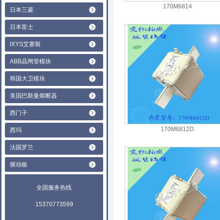
170M6814
日本三菱
日本富士
IXYS艾赛斯
ABB晶闸管模块
韩国大卫模块
美国巴斯曼熔断器
西门子
170M6812D
西玛
法国罗兰
驱动板
全国服务热线
15370773599