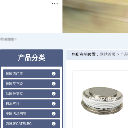
欢迎您！
您所在的位置：
网站首页
>
产
产品分类
德国西门康
德国英飞凌
法国矽莱克
日本三社
美国IR晶闸管
西班牙CATELEC