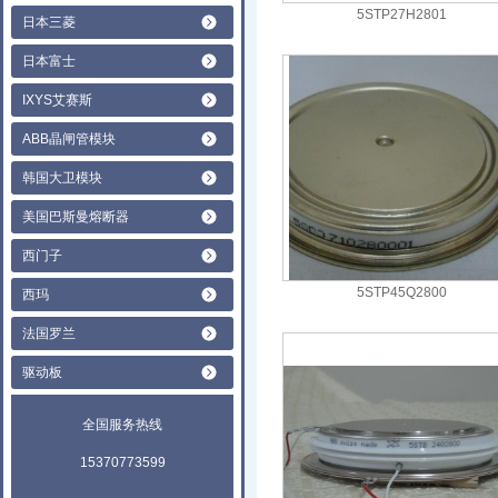
5STP27H2801
日本三菱
日本富士
IXYS艾赛斯
ABB晶闸管模块
韩国大卫模块
美国巴斯曼熔断器
西门子
5STP45Q2800
西玛
法国罗兰
驱动板
全国服务热线
15370773599