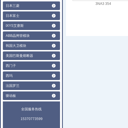
3NA3 354
日本三菱
日本富士
IXYS艾赛斯
ABB晶闸管模块
韩国大卫模块
美国巴斯曼熔断器
西门子
西玛
法国罗兰
驱动板
全国服务热线
15370773599