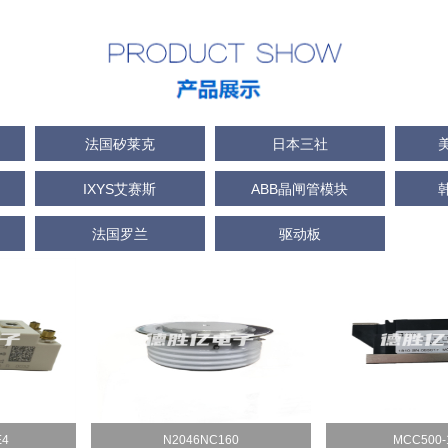
法国矽莱克
日本三社
IXYS艾赛斯
ABB晶闸管模块
法国罗兰
驱动板
E4
N2046NC160
MCC500-