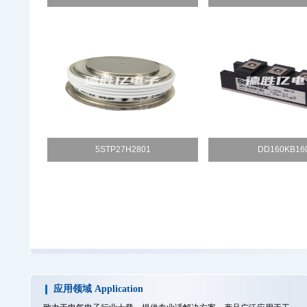
5STP27H2801
DD160KB16
应用领域 Application