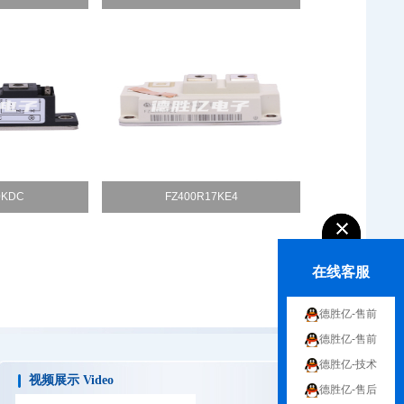
0KDC
FZ400R17KE4
在线客服
德胜亿-售前
德胜亿-售前
德胜亿-技术
视频展示 Video
德胜亿-售后