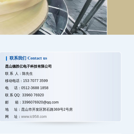
联系我们 Contact us
昆山德胜亿电子科技有限公司
联 系 人：陈先生
移动电话：153 7077 3599
电 话：0512-3688 1858
联 系 QQ: 33960 76920
邮 箱：3396076920@qq.com
地 址：昆山市开发区郭石路369号2号房
网 址：
www.ic958.com